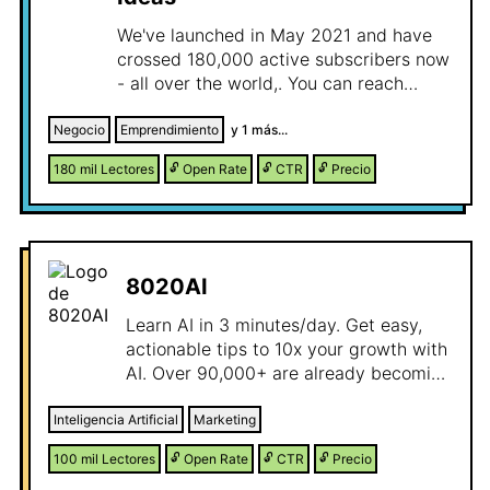
We've launched in May 2021 and have
crossed 180,000 active subscribers now
- all over the world,. You can reach
thousands of entrepreneurs, marketers,
and creators who love learning how real
Negocio
Emprendimiento
y
1
más...
people make money online. Our
180 mil
Lectores
🔓
Open Rate
🔓
CTR
🔓
Precio
newsletter has two parts: Online
Business Ideas– where we analyze real
internet businesses, show how they
make money, what they did right, and
where new opportunities lie. Affiliate
8020AI
Marketing Ideas– where we uncover real
affiliate campaigns from platforms like
Learn AI in 3 minutes/day. Get easy,
ClickBank and Digistore24, showing the
actionable tips to 10x your growth with
ads, landing pages, and traffic
AI. Over 90,000+ are already becoming
strategies behind them. You will get
smarter.
exposure in front of an engaged
Inteligencia Artificial
Marketing
audience of people actively building or
100 mil
Lectores
🔓
Open Rate
🔓
CTR
🔓
Precio
scaling online income streams, from