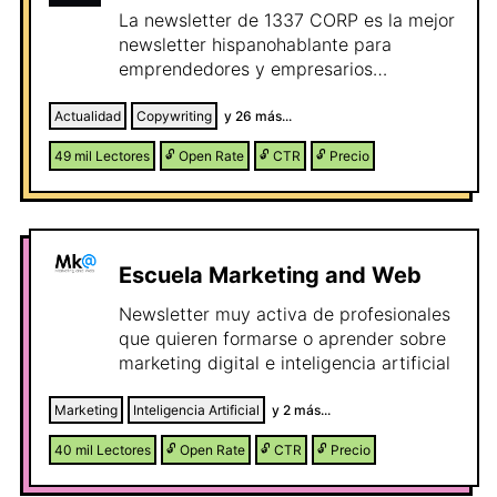
La newsletter de 1337 CORP es la mejor
newsletter hispanohablante para
emprendedores y empresarios
sobretodo centrados en el sector digital.
Se habla de Ecommerce,
Actualidad
Copywriting
y
26
más...
Emprendimiento, Social Media,
49 mil
Lectores
🔓
Open Rate
🔓
CTR
🔓
Precio
Inteligencia Artificial, Marketing Digital,
Productividad y Desarrollo y otros temas
relacionados.
Escuela Marketing and Web
Newsletter muy activa de profesionales
que quieren formarse o aprender sobre
marketing digital e inteligencia artificial
Marketing
Inteligencia Artificial
y
2
más...
40 mil
Lectores
🔓
Open Rate
🔓
CTR
🔓
Precio