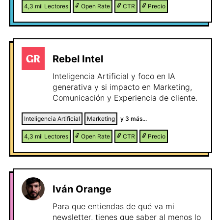
4,3 mil
Lectores
🔓
Open Rate
🔓
CTR
🔓
Precio
Rebel Intel
Inteligencia Artificial y foco en IA
generativa y si impacto en Marketing,
Comunicación y Experiencia de cliente.
Inteligencia Artificial
Marketing
y
3
más...
4,3 mil
Lectores
🔓
Open Rate
🔓
CTR
🔓
Precio
Iván Orange
Para que entiendas de qué va mi
newsletter, tienes que saber al menos lo