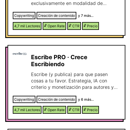
exclusivamente en modalidad de
Teletrabajo. Un canal que crece semana
tras semana apareciendo en los
Copywriting
Creación de contenido
y
7
más...
primeros resultados de las búsquedas
4,7 mil
Lectores
🔓
Open Rate
🔓
CTR
🔓
Precio
de Telegram relacionadas con "ofertas
de teletrabajo".
Escribe PRO · Crece
Escribiendo
Escribe (y publica) para que pasen
cosas a tu favor. Estrategia, IA con
criterio y monetización para autores y
emprendedores que quieren crecer con
sus ideas y construir un negocio en
Copywriting
Creación de contenido
y
6
más...
torno a ellas.
4,7 mil
Lectores
🔓
Open Rate
🔓
CTR
🔓
Precio