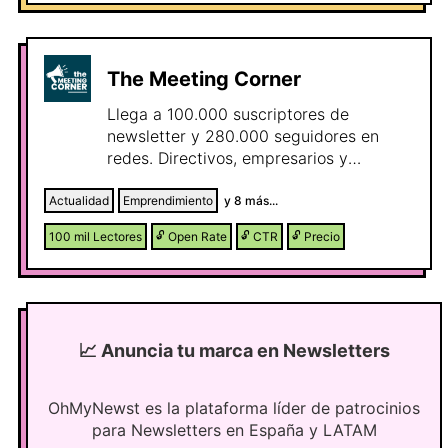
creators and solopreneurs to agency
owners and marketers. If your product
helps people start, grow, or monetize
online businesses, this is your crowd.
The Meeting Corner
Llega a 100.000 suscriptores de
newsletter y 280.000 seguidores en
redes. Directivos, empresarios y
profesionales que toman decisiones. La
referencia en economía, tecnología y
Actualidad
Emprendimiento
y
8
más...
gestión empresarial.
100 mil
Lectores
🔓
Open Rate
🔓
CTR
🔓
Precio
📈
Anuncia tu marca en Newsletters
OhMyNewst es la plataforma líder de patrocinios
para Newsletters en España y LATAM