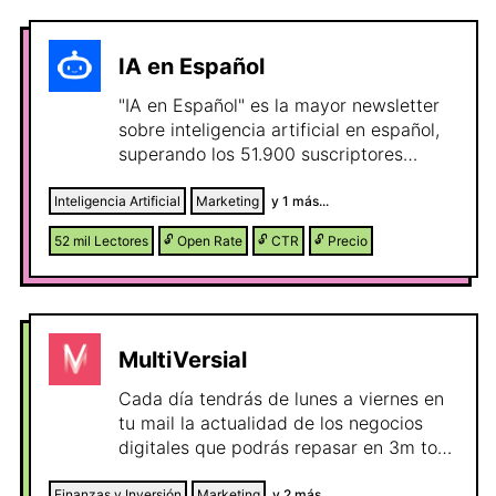
IA en Español
"IA en Español" es la mayor newsletter
sobre inteligencia artificial en español,
superando los 51.900 suscriptores
verificados por Substack. Nuestra
trayectoria y alcance nos han
Inteligencia Artificial
Marketing
y
1
más...
convertido en el escaparate elegido por
52 mil
Lectores
🔓
Open Rate
🔓
CTR
🔓
Precio
marcas de prestigio internacional como
Notion y HubSpot, así como por
referentes de la industria como
Webpositer, Jon Hernández y BIG School
de Romuald Fons.
MultiVersial
Cada día tendrás de lunes a viernes en
tu mail la actualidad de los negocios
digitales que podrás repasar en 3m todo
lo que hay que saber y tirar del hilo para
Finanzas y Inversión
Marketing
y
2
más...