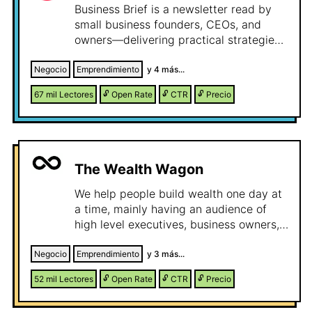
Business Brief is a newsletter read by
small business founders, CEOs, and
owners—delivering practical strategies
and insights they use to grow, scale, and
stay competitive in a fast-changing
Negocio
Emprendimiento
y
4
más...
world.
67 mil
Lectores
🔓
Open Rate
🔓
CTR
🔓
Precio
The Wealth Wagon
We help people build wealth one day at
a time, mainly having an audience of
high level executives, business owners,
founders and investors.
Negocio
Emprendimiento
y
3
más...
52 mil
Lectores
🔓
Open Rate
🔓
CTR
🔓
Precio