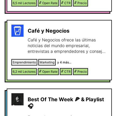
6,5 mil
Lectores
🔓
Open Rate
🔓
CTR
🔓
Precio
Café y Negocios
Café y Negocios ofrece las últimas
noticias del mundo empresarial,
entrevistas a emprendedores y consejos
para tu negocio 📈🦄💰
Emprendimiento
Marketing
y
4
más...
6,2 mil
Lectores
🔓
Open Rate
🔓
CTR
🔓
Precio
Best Of The Week 🍕 & Playlist
🎧