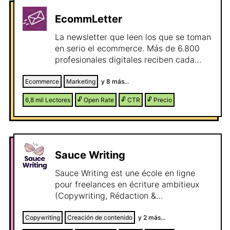
newsletter con "El Bocado", nuestro
podcast en YouTube, Spotify y Apple
EcommLetter
Podcasts. Los patrocinios se integran
como bridge copy editorial (el anuncio
La newsletter que leen los que se toman
se escribe como parte de la narrativa)
en serio el ecommerce. Más de 6.800
para maximizar lectura y clics del
profesionales digitales reciben cada
patrocinador.
semana estrategias, casos de éxito e
ideas prácticas para tener más éxito
Ecommerce
Marketing
y
8
más...
vendiendo online. Patrocina la
6,8 mil
Lectores
🔓
Open Rate
🔓
CTR
🔓
Precio
EcommLetter y podrás llevar tu
mensaje, tu producto, tu oferta a
profesionales digitales y del
ecommerce, de la forma más relevante
y directa.
Sauce Writing
Sauce Writing est une école en ligne
pour freelances en écriture ambitieux
(Copywriting, Rédaction &
Ghostwriting). ‍ Mon approche ? Un
double travail sur vos compétences en
Copywriting
Creación de contenido
y
2
más...
écriture et vos capacités business.