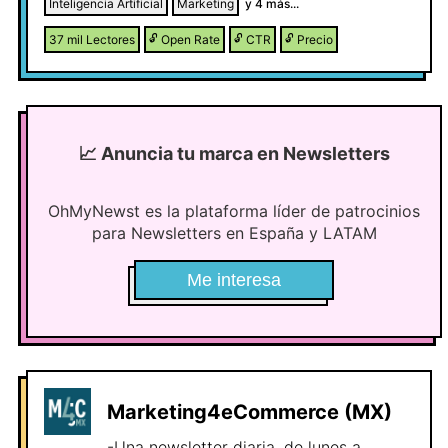
Tools und Projekte aus dem Bereich KI.
Inteligencia Artificial
Marketing
y
4
más...
Kostenlos und ohne viel blabla. My
37 mil
Lectores
🔓
Open Rate
🔓
CTR
🔓
Precio
linkedin (45k+ followers):
https://www.linkedin.com/in/jens-
polomski/
📈
Anuncia tu marca en Newsletters
OhMyNewst es la plataforma líder de patrocinios
para Newsletters en España y LATAM
Me interesa
Marketing4eCommerce (MX)
-Una newsletter diaria, de lunes a