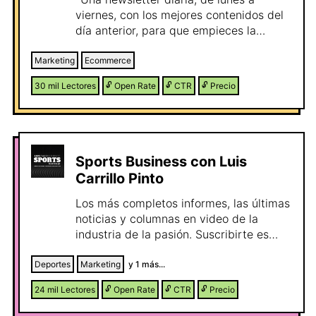
viernes, con los mejores contenidos del
día anterior, para que empieces la
mañana con la información más actual
del mundo del Marketing&eCommerce
Marketing
Ecommerce
📆 -Los martes y los jueves hacemos
30 mil
Lectores
🔓
Open Rate
🔓
CTR
🔓
Precio
envío puntuales con información
interesante como lanzamientos, guías,
estudios… de nuestros partners que,
prometemos, serán de interés para ti 😉
Sports Business con Luis
Carrillo Pinto
Los más completos informes, las últimas
noticias y columnas en video de la
industria de la pasión. Suscribirte es
gratis pero si te registras a la versión
Premium recibirás 10 grandes
Deportes
Marketing
y
1
más...
beneficios.
24 mil
Lectores
🔓
Open Rate
🔓
CTR
🔓
Precio