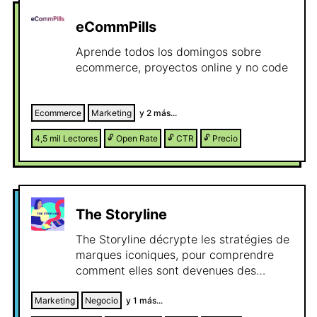
eCommPills
Aprende todos los domingos sobre
ecommerce, proyectos online y no code
Ecommerce
Marketing
y
2
más...
4,5 mil
Lectores
🔓
Open Rate
🔓
CTR
🔓
Precio
The Storyline
The Storyline décrypte les stratégies de
marques iconiques, pour comprendre
comment elles sont devenues des
références culturelles.
Marketing
Negocio
y
1
más...