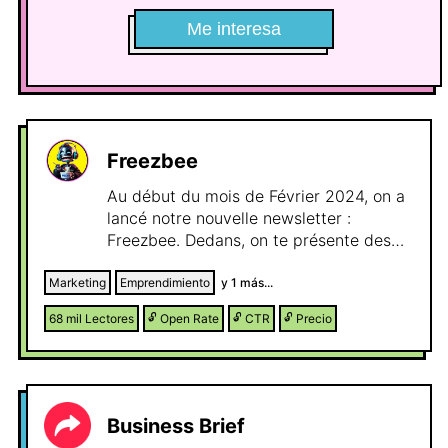
Me interesa
Freezbee
Au début du mois de Février 2024, on a
lancé notre nouvelle newsletter :
Freezbee. Dedans, on te présente des
super outils pour t'aider dans ton
business et on te file des codes promo
Marketing
Emprendimiento
y
1
más...
de fou avec!
68 mil
Lectores
🔓
Open Rate
🔓
CTR
🔓
Precio
Business Brief