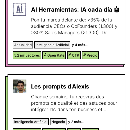
es innovación, es diversidad, es estilo de
vida y es actualidad.
AI Herramientas: IA cada día 🤖
Pon tu marca delante de: >35% de la
audiencia CEOs o CoFounders (1.300) y
>30% Sales Managers (>1.300). Del
mundo corporativo, con interés en
Ventas, Negocio y RRHH.
Actualidad
Inteligencia Artificial
y
4
más...
5,2 mil
Lectores
🔓
Open Rate
🔓
CTR
🔓
Precio
Les prompts d'Alexis
Chaque semaine, tu recevras des
prompts de qualité et des astuces pour
intégrer l'IA dans ton business et
produire plus en moins de temps.
Inteligencia Artificial
Negocio
y
2
más...