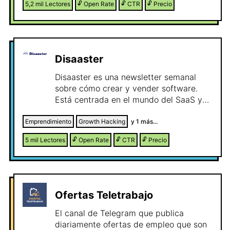
5,2 mil
Lectores
🔓
Open Rate
🔓
CTR
🔓
Precio
Disaaster
Disaaster es una newsletter semanal
sobre cómo crear y vender software.
Está centrada en el mundo del SaaS y
no es técnica si no orientada al negocio.
Emprendimiento
Growth Hacking
y
1
más...
5 mil
Lectores
🔓
Open Rate
🔓
CTR
🔓
Precio
Ofertas Teletrabajo
El canal de Telegram que publica
diariamente ofertas de empleo que son