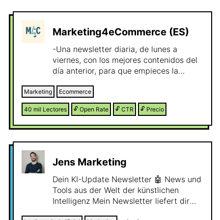
Marketing4eCommerce (ES)
-Una newsletter diaria, de lunes a
viernes, con los mejores contenidos del
día anterior, para que empieces la
mañana con la información más actual
del mundo del Marketing&eCommerce
Marketing
Ecommerce
📆 -Los martes y los jueves hacemos
40 mil
Lectores
🔓
Open Rate
🔓
CTR
🔓
Precio
envío puntuales con información
interesante como lanzamientos, guías,
estudios… de nuestros partners que,
prometemos, serán de interés para ti 😉
Jens Marketing
Dein KI-Update Newsletter 🤖 News und
Tools aus der Welt der künstlichen
Intelligenz Mein Newsletter liefert dir
regelmäßig die neusten Entwicklungen,