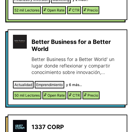
profundizar si lo necesitas.
52 mil
Lectores
🔓
Open Rate
🔓
CTR
🔓
Precio
Better Business for a Better
World
Better Business for a Better World' un
lugar donde reflexionar y compartir
conocimiento sobre innovación,
tecnología, economía, libros, liderazgo y
management.
Actualidad
Emprendimiento
y
6
más...
50 mil
Lectores
🔓
Open Rate
🔓
CTR
🔓
Precio
1337 CORP