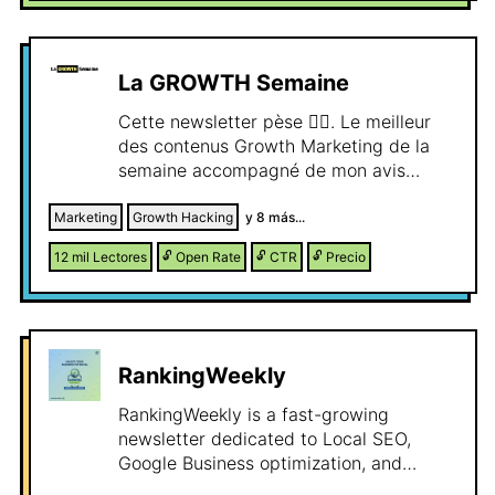
enviadas desde 2012 - Tasa apertura
superior al 40% diario - Recibido por los
principales directivos del sector
La GROWTH Semaine
Cette newsletter pèse 🏋️‍♂️. Le meilleur
des contenus Growth Marketing de la
semaine accompagné de mon avis
subjectif.
Marketing
Growth Hacking
y
8
más...
12 mil
Lectores
🔓
Open Rate
🔓
CTR
🔓
Precio
RankingWeekly
RankingWeekly is a fast-growing
newsletter dedicated to Local SEO,
Google Business optimization, and
practical growth strategies for small and