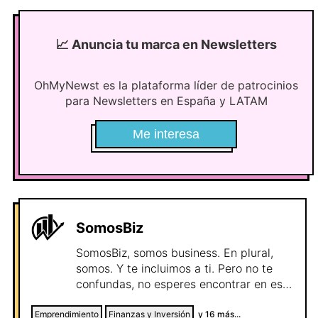
recorriendo para que puedas aplicarlo
en el tuyo.
📈
Anuncia tu marca en Newsletters
OhMyNewst es la plataforma líder de patrocinios
para Newsletters en España y LATAM
Me interesa
SomosBiz
SomosBiz, somos business. En plural,
somos. Y te incluimos a ti. Pero no te
confundas, no esperes encontrar en este
canal la receta para ganar mucho
dinero, que no te la vamos a dar, y no
Emprendimiento
Finanzas y Inversión
y
16
más...