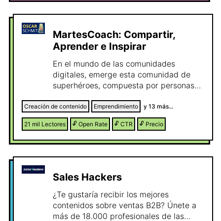
MartesCoach: Compartir,
Aprender e Inspirar
En el mundo de las comunidades
digitales, emerge esta comunidad de
superhéroes, compuesta por personas
apasionados y visionarios, unidos por
un propósito extraordinario: transformar
Creación de contenido
Emprendimiento
y
13
más...
nuestro mundo hacia un futuro mejor, un
21 mil
Lectores
🔓
Open Rate
🔓
CTR
🔓
Precio
mundo que refleje el potencial
inexplorado de la humanidad y las
posibilidades de las tecnologías
emergentes para crear y mejorar nuevos
modelos de negocios. Esta comunidad
Sales Hackers
se convierte en un faro de esperanza,
inspirando a todos aquellos que se
¿Te gustaría recibir los mejores
desafían a superar los límites y llevar a
contenidos sobre ventas B2B? Únete a
cabo lo que parece imposible,
más de 18.000 profesionales de las