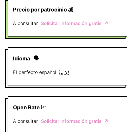
Precio por patrocinio
💰
A consultar
Solicitar información gratis
↗️
Idioma
🗣
El perfecto
español
🇪🇸
Open Rate 📈
A consultar
Solicitar información gratis
↗️