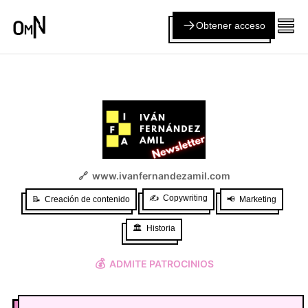
Obtener acceso
🔗
www.ivanfernandezamil.com
✍️
Copywriting
📝
Creación de contenido
📢
Marketing
🏛️
Historia
💰
ADMITE PATROCINIOS