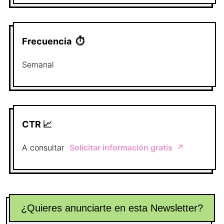
Frecuencia
⏱
Semanal
CTR 📈
A consultar
Solicitar información gratis
↗️
¿Quieres anunciarte en esta Newsletter?