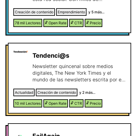
suscriptores, llega a todos los países de
habla hispana para contar algunas
Creación de contenido
Emprendimiento
y
5
más...
maravillosas historias con las que
78 mil
Lectores
🔓
Open Rate
🔓
CTR
🔓
Precio
inspirar sus lectores.
Tendenci@s
Newsletter quincenal sobre medios
digitales, The New York Times y el
mundo de las newsletters escrita por el
periodista Ismael Nafría, autor del libro
"La reinvención de The New York Times".
Actualidad
Creación de contenido
y
2
más...
10 mil
Lectores
🔓
Open Rate
🔓
CTR
🔓
Precio