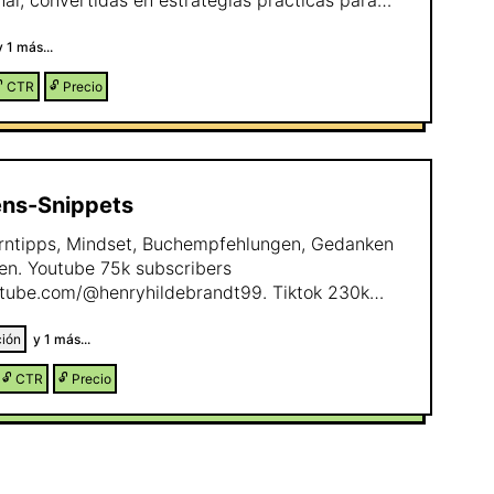
nal, convertidas en estrategias prácticas para
tu vida y tu trabajo
y
1
más...

CTR
🔓
Precio
ens-Snippets
Lerntipps, Mindset, Buchempfehlungen, Gedanken
n. Youtube 75k subscribers
tube.com/@henryhildebrandt99. Tiktok 230k
s://www.tiktok.com/@henryhildebrandt99
ión
y
1
más...
🔓
CTR
🔓
Precio