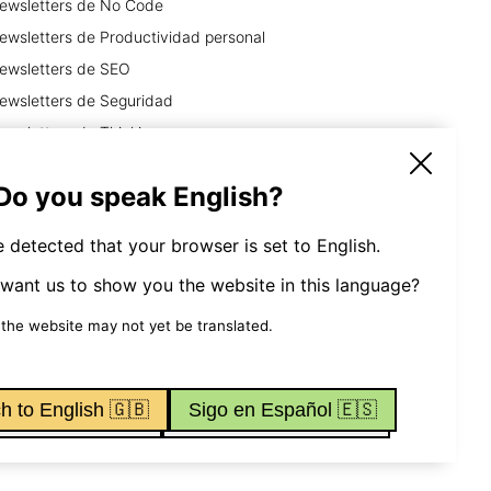
ewsletters
de
No Code
ewsletters
de
Productividad personal
ewsletters
de
SEO
ewsletters
de
Seguridad
ewsletters
de
Thinking
ewsletters
de
Viajes y Aventura
 Do you speak English?
 detected that your browser is set to English.
want us to show you the website in this language?
Tools
 the website may not yet be translated.
h to English 🇬🇧
Sigo en Español 🇪🇸
ndiciones