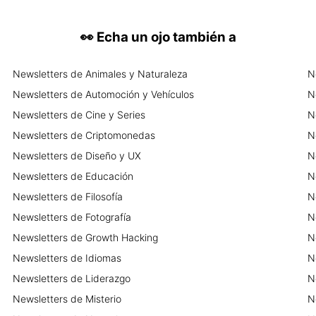
👀
Echa un ojo también a
Newsletters
de
Animales y Naturaleza
N
Newsletters
de
Automoción y Vehículos
N
Newsletters
de
Cine y Series
N
Newsletters
de
Criptomonedas
N
Newsletters
de
Diseño y UX
N
Newsletters
de
Educación
N
Newsletters
de
Filosofía
N
Newsletters
de
Fotografía
N
Newsletters
de
Growth Hacking
N
Newsletters
de
Idiomas
N
Newsletters
de
Liderazgo
N
Newsletters
de
Misterio
N