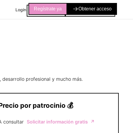
Regístrate ya
Obtener acceso
Login
, desarrollo profesional y mucho más.
Precio por patrocinio
💰
A consultar
Solicitar información gratis
↗️