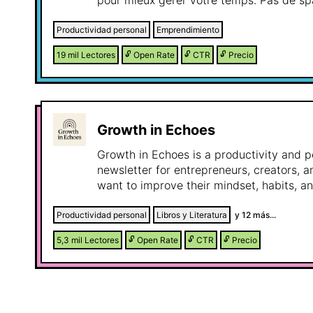
pour mieux gérer votre temps. Pas de s
théories. Une action concrète à mettre e
(1 à 2 fois par semaine).
Productividad personal
Emprendimiento
19 mil
Lectores
🔓
Open Rate
🔓
CTR
🔓
Precio
Growth in Echoes
Growth in Echoes is a productivity and 
newsletter for entrepreneurs, creators, 
want to improve their mindset, habits, 
content focuses on practical strategies f
making, and long-term personal and prof
Productividad personal
Libros y Literatura
y
12
más...
audience includes ambitious readers inte
5,3 mil
Lectores
🔓
Open Rate
🔓
CTR
🔓
Precio
tools, business resources, digital growth
partner with brands in tech, SaaS, produc
business that help professionals work sm
results.