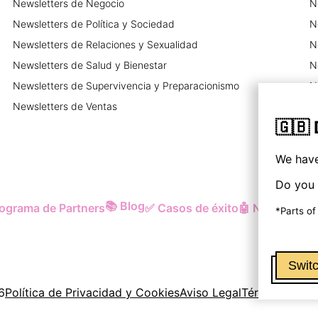
Newsletters
de
Negocio
N
Newsletters
de
Política y Sociedad
N
Newsletters
de
Relaciones y Sexualidad
N
Newsletters
de
Salud y Bienestar
N
Newsletters
de
Supervivencia y Preparacionismo
N
Newsletters
de
Ventas
N
🇬🇧
We have
Do you 
📚
Blog
ograma de Partners
✅
Casos de éxito
🤖
Newsletter 
*Parts of
Switc
6
Política de Privacidad y Cookies
Aviso Legal
Términos y Co