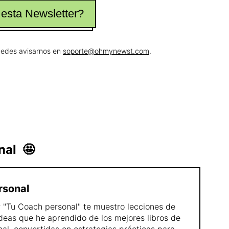
 esta Newsletter?
puedes avisarnos en
soporte@ohmynewst.com
.
nal
🤩
rsonal
 "Tu Coach personal" te muestro lecciones de
deas que he aprendido de los mejores libros de