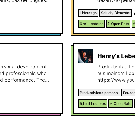
pams, pas de longues
desarrollo perso
n pratique à chaque fois
que transformes 
Liderazgo
Salud y Bienestar
6 mil
Lectores
🔓
Open Rate

Henry's Leb
personal development
Produktivität, 
and professionals who
aus meinem Lebe
and performance. The
https://www.you
or productivity, decision-
followers: http
essional growth. The
Productividad personal
Educac
rested in productivity
5,1 mil
Lectores
🔓
Open Rate
, and self-improvement. I
tivity, and online
arter and achieve better