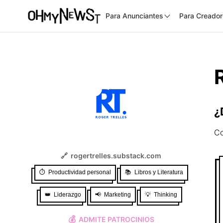
Para Anunciantes
Para Creado
¿
Co
🔗
rogertrelles.substack.com
⏱️
Productividad personal
📚
Libros y Literatura
👑
Liderazgo
📢
Marketing
💡
Thinking
💰
ADMITE PATROCINIOS