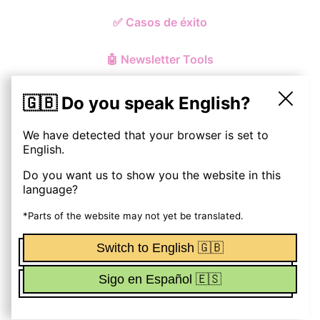
✅
Casos de éxito
🤖
Newsletter Tools
🇬🇧 Do you speak English?
We have detected that your browser is set to
© ohmynewst
2026
English.
Do you want us to show you the website in this
Política de Privacidad y Cookies
language?
Aviso Legal
*Parts of the website may not yet be translated.
Switch to English 🇬🇧
Términos y Condiciones
Sigo en Español 🇪🇸