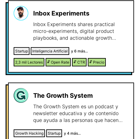
Inbox Experiments
Inbox Experiments shares practical
micro-experiments, digital product
playbooks, and actionable growth
insights for solo founders and small
businesses who want to grow without
Startup
Inteligencia Artificial
y
6
más...
big budgets or agencies.
2,3 mil
Lectores
🔓
Open Rate
🔓
CTR
🔓
Precio
The Growth System
The Growth System es un podcast y
newsletter educativa y de contenido
que ayuda a las personas que hacen
crecer empresas (practitioners) a
desarrollar sistemas de crecimiento
Growth Hacking
Startup
y
4
más...