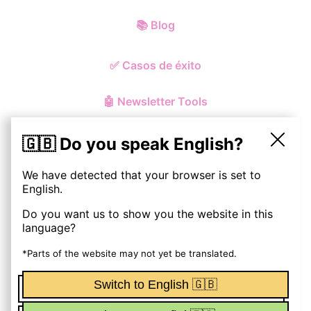
📚
Blog
✅
Casos de éxito
🤖
Newsletter Tools
🇬🇧 Do you speak English?
We have detected that your browser is set to
© ohmynewst
2026
English.
Do you want us to show you the website in this
Política de Privacidad y Cookies
language?
Aviso Legal
*Parts of the website may not yet be translated.
Switch to English 🇬🇧
Términos y Condiciones