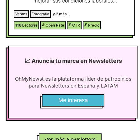
incómodas y una forma de contar las
mejorar sus condiciones laborales
cosas bastante alejada del puré de gurú
(Conseguir clientes, mejorar trato con el
que circula por ahí, probablemente esta
cliente, cobrar más por sus servicios,
Ventas
Fotografía
y
2
más...
niusleter te interese.
conseguir proyectos deseados...).
118
Lectores
🔓
Open Rate
🔓
CTR
🔓
Precio
📈
Anuncia tu marca en Newsletters
OhMyNewst es la plataforma líder de patrocinios
para Newsletters en España y LATAM
Me interesa
Ver más Newsletters