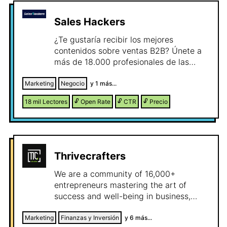
Sales Hackers
¿Te gustaría recibir los mejores
contenidos sobre ventas B2B? Únete a
más de 18.000 profesionales de las
ventas que quieren mejorar sus
negocios. Prometemos enviar sólo
Marketing
Negocio
y
1
más...
contenidos que a nosotros mismos nos
18 mil
Lectores
🔓
Open Rate
🔓
CTR
🔓
Precio
gustaría leer.
Thrivecrafters
We are a community of 16,000+
entrepreneurs mastering the art of
success and well-being in business,
finance, and healthy living. We have
been growing strong since 2022!
Marketing
Finanzas y Inversión
y
6
más...