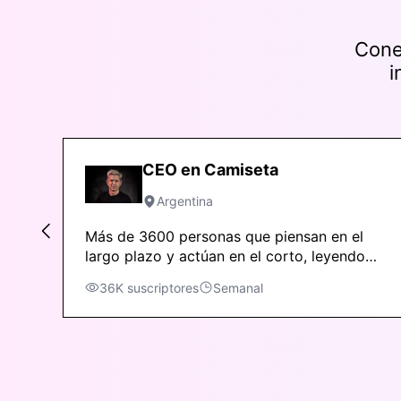
Cone
i
CEO en Camiseta
Argentina
Más de 3600 personas que piensan en el
largo plazo y actúan en el corto, leyendo
on
un newsletter semanal que se publica
36K
suscriptores
Semanal
desde hace más de 8 años.
ss.