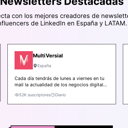
Newsletters Destacadas
cta con los mejores creadores de newslett
nfluencers de LinkedIn en España y LATAM.
MultiVersial
España
Cada día tendrás de lunes a viernes en tu
mail la actualidad de los negocios digitales
que podrás repasar en 3m todo lo que hay
52K
suscriptores
Diario
que saber y tirar del hilo para profundizar
si lo necesitas.