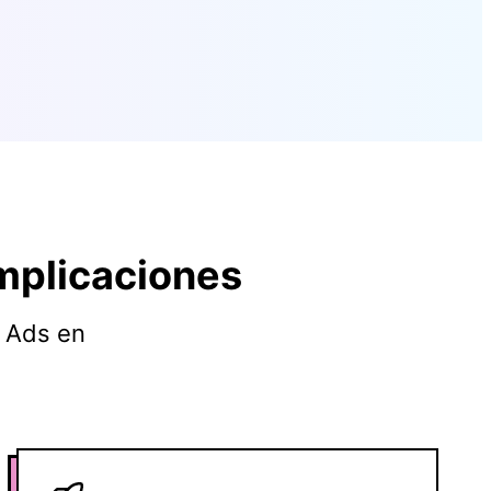
partners que, prometemos, serán de
interés para ti 😉
mplicaciones
r Ads en