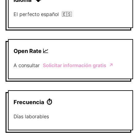
El perfecto
español
🇪🇸
Open Rate 📈
A consultar
Solicitar información gratis
↗️
Frecuencia
⏱
Días laborables