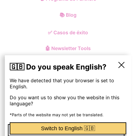
📚
Blog
✅
Casos de éxito
🤖
Newsletter Tools
🇬🇧 Do you speak English?
We have detected that your browser is set to
© ohmynewst
2026
English.
Do you want us to show you the website in this
Política de Privacidad y Cookies
language?
Aviso Legal
*Parts of the website may not yet be translated.
Switch to English 🇬🇧
Términos y Condiciones