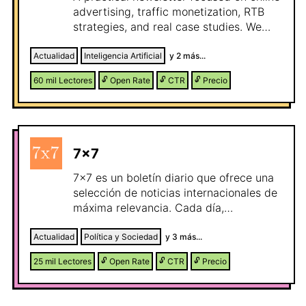
advertising, traffic monetization, RTB
strategies, and real case studies. We
share tips, tools, and insights to help
publishers and marketers increase their
Actualidad
Inteligencia Artificial
y
2
más...
revenue.
60 mil
Lectores
🔓
Open Rate
🔓
CTR
🔓
Precio
7x7
7x7 es un boletín diario que ofrece una
selección de noticias internacionales de
máxima relevancia. Cada día,
presentamos 7 noticias cuidadosamente
escogidas sobre política, economía,
Actualidad
Política y Sociedad
y
3
más...
sociedad, tecnología, salud y deportes.
25 mil
Lectores
🔓
Open Rate
🔓
CTR
🔓
Precio