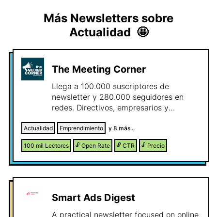
Más Newsletters sobre
Actualidad
🤩
The Meeting Corner
Llega a 100.000 suscriptores de
newsletter y 280.000 seguidores en
redes. Directivos, empresarios y
profesionales que toman decisiones. La
referencia en economía, tecnología y
Actualidad
Emprendimiento
y
8
más...
gestión empresarial.
100 mil
Lectores
🔓
Open Rate
🔓
CTR
🔓
Precio
Smart Ads Digest
A practical newsletter focused on online