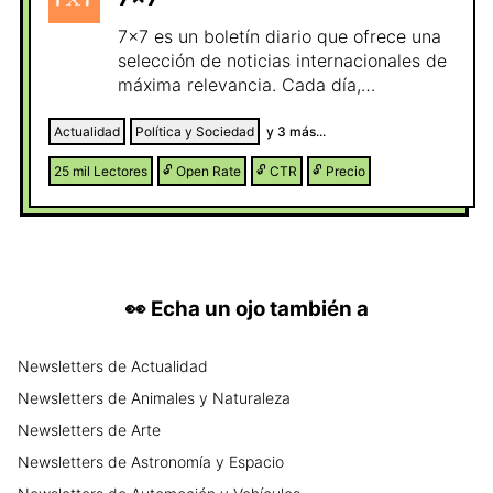
7x7 es un boletín diario que ofrece una
selección de noticias internacionales de
máxima relevancia. Cada día,
presentamos 7 noticias cuidadosamente
escogidas sobre política, economía,
Actualidad
Política y Sociedad
y
3
más...
sociedad, tecnología, salud y deportes.
25 mil
Lectores
🔓
Open Rate
🔓
CTR
🔓
Precio
👀
Echa un ojo también a
Newsletters
de
Actualidad
Newsletters
de
Animales y Naturaleza
Newsletters
de
Arte
Newsletters
de
Astronomía y Espacio