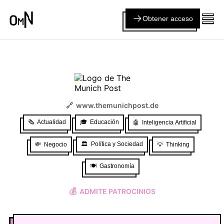
Obtener acceso
🔗
www.themunichpost.de
🗞️
Actualidad
🎓
Educación
🤖
Inteligencia Artificial
🏛️
Política y Sociedad
💸
Negocio
💡
Thinking
🍽️
Gastronomía
💰
ADMITE PATROCINIOS