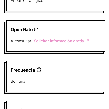
El perfecto
inglés
Open Rate 📈
A consultar
Solicitar información gratis
↗️
Frecuencia
⏱
Semanal