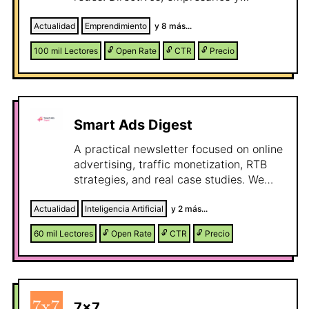
profesionales que toman decisiones. La
referencia en economía, tecnología y
Actualidad
Emprendimiento
y
8
más...
gestión empresarial.
100 mil
Lectores
🔓
Open Rate
🔓
CTR
🔓
Precio
Smart Ads Digest
A practical newsletter focused on online
advertising, traffic monetization, RTB
strategies, and real case studies. We
share tips, tools, and insights to help
publishers and marketers increase their
Actualidad
Inteligencia Artificial
y
2
más...
revenue.
60 mil
Lectores
🔓
Open Rate
🔓
CTR
🔓
Precio
7x7