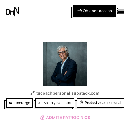
Obtener acceso
🔗
tucoachpersonal.substack.com
⏱️
Productividad personal
👑
Liderazgo
💪
Salud y Bienestar
💰
ADMITE PATROCINIOS