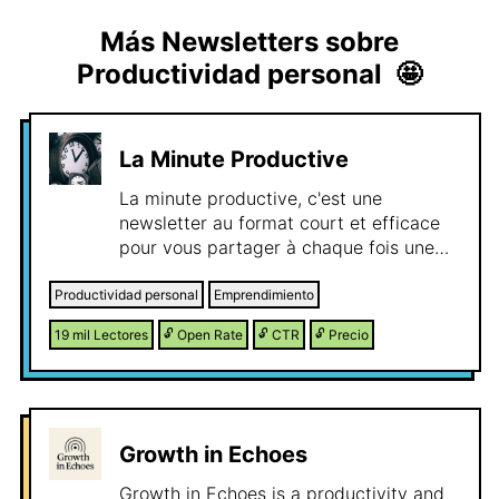
Más Newsletters sobre
Productividad personal
🤩
La Minute Productive
La minute productive, c'est une
newsletter au format court et efficace
pour vous partager à chaque fois une
astuce à appliquer, pour mieux gérer
votre temps. Pas de spams, pas de
Productividad personal
Emprendimiento
longues théories. Une action concrète à
19 mil
Lectores
🔓
Open Rate
🔓
CTR
🔓
Precio
mettre en pratique à chaque fois (1 à 2
fois par semaine).
Growth in Echoes
Growth in Echoes is a productivity and