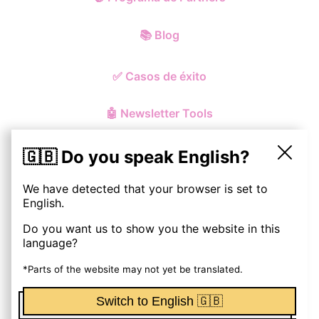
📚
Blog
✅
Casos de éxito
🤖
Newsletter Tools
🇬🇧 Do you speak English?
We have detected that your browser is set to
© ohmynewst
2026
English.
Do you want us to show you the website in this
Política de Privacidad y Cookies
language?
Aviso Legal
*Parts of the website may not yet be translated.
Switch to English 🇬🇧
Términos y Condiciones