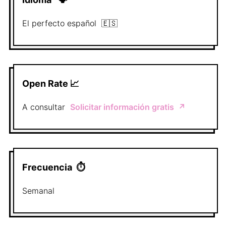
El perfecto
español
🇪🇸
Open Rate 📈
A consultar
Solicitar información gratis
↗️
Frecuencia
⏱
Semanal