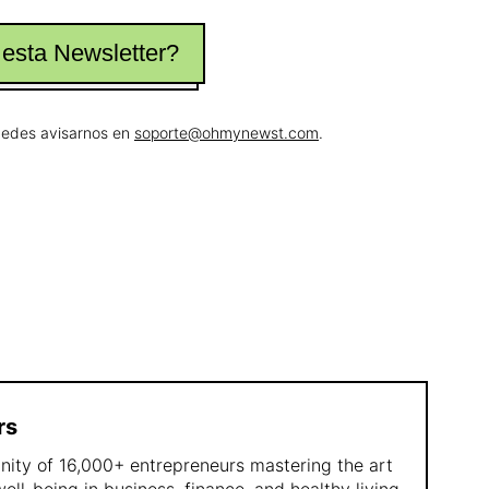
 esta Newsletter?
puedes avisarnos en
soporte@ohmynewst.com
.
rs
ity of 16,000+ entrepreneurs mastering the art