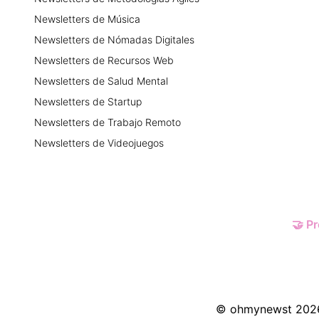
https://x.com/ivanorangecopy o en Linkedin:
Newsletters
de
Música
https://www.linkedin.com/in/ivanorange
Newsletters
de
Nómadas Digitales
Newsletters
de
Recursos Web
Newsletters
de
Salud Mental
Newsletters
de
Startup
Newsletters
de
Trabajo Remoto
Newsletters
de
Videojuegos
🤝
Pr
© ohmynewst
202