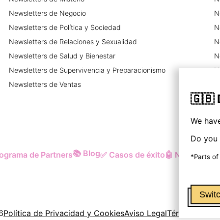
Newsletters
de
Negocio
N
Newsletters
de
Política y Sociedad
N
Newsletters
de
Relaciones y Sexualidad
N
Newsletters
de
Salud y Bienestar
N
Newsletters
de
Supervivencia y Preparacionismo
N
Newsletters
de
Ventas
N
🇬🇧
We have
Do you 
📚
Blog
ograma de Partners
✅
Casos de éxito
🤖
Newsletter 
*Parts of
Switc
6
Política de Privacidad y Cookies
Aviso Legal
Términos y Co