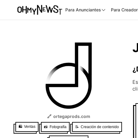
Para Anunciantes
Para Creado
¿
Es
cl
🔗
ortegaprods.com
🛍️
Ventas
📸
Fotografía
📝
Creación de contenido