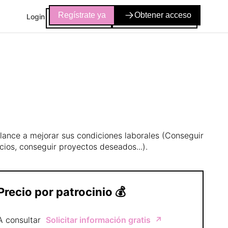
Regístrate ya
Obtener acceso
Login
lance a mejorar sus condiciones laborales (Conseguir
icios, conseguir proyectos deseados...).
Precio por patrocinio
💰
A consultar
Solicitar información gratis
↗️