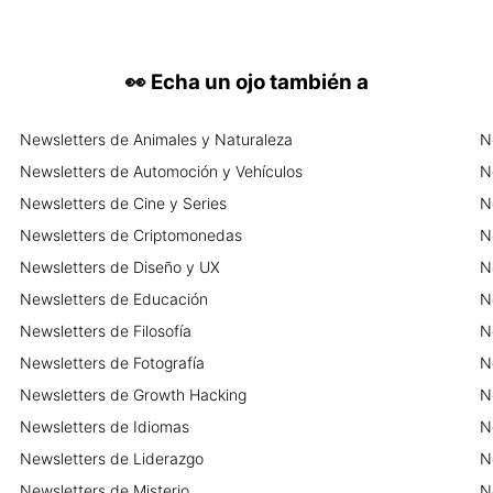
de negocios -Aparte de
 con historias y toques de
👀
Echa un ojo también a
un email, el cual será
 mis emails no son
Newsletters
de
Animales y Naturaleza
N
rsonales y tienen un
Newsletters
de
Automoción y Vehículos
N
 el texto o la
Newsletters
de
Cine y Series
N
 quieras promocionar, y
de a mi comunicación (sé
Newsletters
de
Criptomonedas
N
y hacer clic, por eso no
Newsletters
de
Diseño y UX
N
Newsletters
de
Educación
N
ítulo y un formulario de
 a propósito. Soy un poco
Newsletters
de
Filosofía
N
osa: llevar a la gente a
Newsletters
de
Fotografía
N
i no me conoces y de
Newsletters
de
Growth Hacking
N
 sepas que: -En mi
icados muchos de mis
Newsletters
de
Idiomas
N
puedes ver muchas de las
Newsletters
de
Liderazgo
N
Newsletters
de
Misterio
N