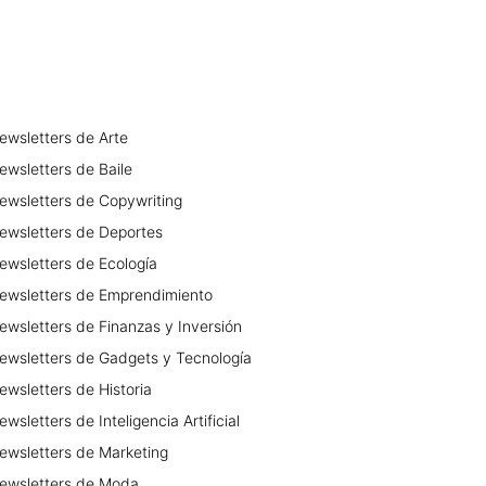
ewsletters
de
Arte
ewsletters
de
Baile
ewsletters
de
Copywriting
ewsletters
de
Deportes
ewsletters
de
Ecología
ewsletters
de
Emprendimiento
ewsletters
de
Finanzas y Inversión
ewsletters
de
Gadgets y Tecnología
ewsletters
de
Historia
ewsletters
de
Inteligencia Artificial
ewsletters
de
Marketing
ewsletters
de
Moda