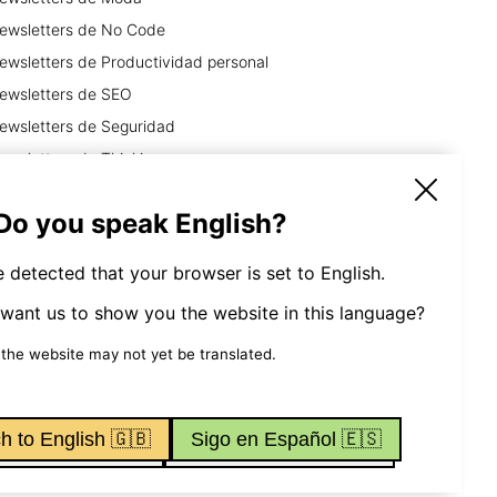
ewsletters
de
No Code
ewsletters
de
Productividad personal
ewsletters
de
SEO
ewsletters
de
Seguridad
ewsletters
de
Thinking
ewsletters
de
Viajes y Aventura
 Do you speak English?
 detected that your browser is set to English.
want us to show you the website in this language?
Tools
 the website may not yet be translated.
h to English 🇬🇧
Sigo en Español 🇪🇸
ndiciones