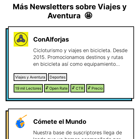
Más Newsletters sobre
Viajes y
Aventura
🤩
ConAlforjas
Cicloturismo y viajes en bicicleta. Desde
2015. Promocionamos destinos y rutas
en bicicleta así como equipamiento
ciclista, seguros de viaje, alojamientos y
otros productos y servicios relacionados
Viajes y Aventura
Deportes
con el sector del turismo en bicicleta.
19 mil
Lectores
🔓
Open Rate
🔓
CTR
🔓
Precio
Cómete el Mundo
Nuestra base de suscriptores llega de