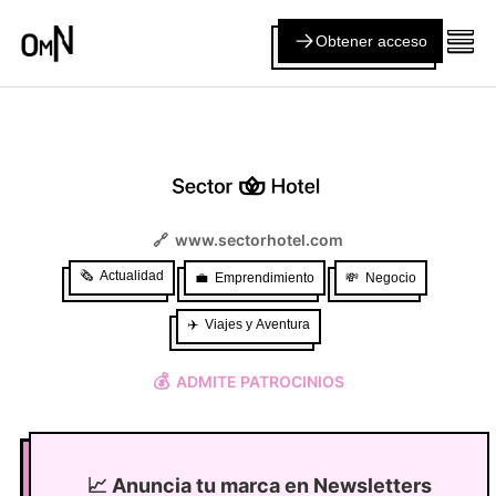
Obtener acceso
🔗
www.sectorhotel.com
🗞️
Actualidad
💼
Emprendimiento
💸
Negocio
✈️
Viajes y Aventura
💰
ADMITE PATROCINIOS
📈
Anuncia tu marca en Newsletters