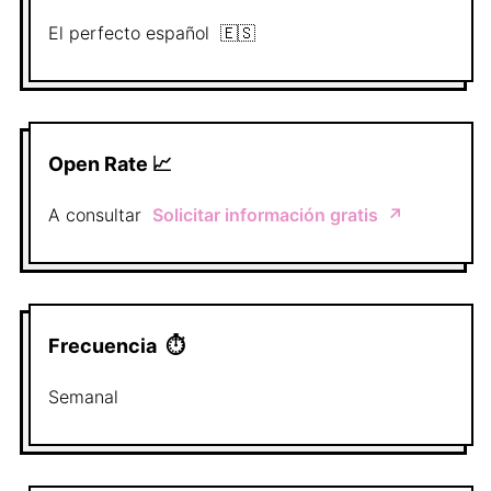
El perfecto
español
🇪🇸
Open Rate 📈
A consultar
Solicitar información gratis
↗️
Frecuencia
⏱
Semanal