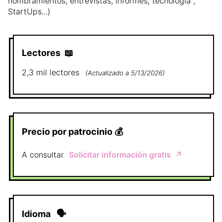
nombramientos, entrevistas, informes, tecnología ,
StartUps...)
Lectores
📖
2,3 mil
lectores
(
Actualizado a
5/13/2026
)
Precio por patrocinio
💰
A consultar
Solicitar información gratis
↗️
Idioma
🗣