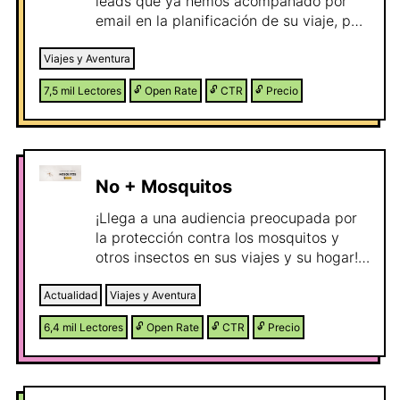
leads que ya hemos acompañado por
email en la planificación de su viaje, por
eso es una audiencia validada y con
intención real. La newsletter es más
Viajes y Aventura
generalista, pero siempre centrada en
7,5 mil
Lectores
🔓
Open Rate
🔓
CTR
🔓
Precio
viajes: rutas probadas, herramientas
útiles y recomendaciones listas para
reservar.
No + Mosquitos
¡Llega a una audiencia preocupada por
la protección contra los mosquitos y
otros insectos en sus viajes y su hogar!
¿Estás buscando una oportunidad única
para promocionar tus productos o
Actualidad
Viajes y Aventura
servicios a un público altamente
6,4 mil
Lectores
🔓
Open Rate
🔓
CTR
🔓
Precio
interesado en la prevención de
enfermedades transmitidas por insectos
y el bienestar al aire libre? ¡La
newsletter "No + Mosquitos" es la