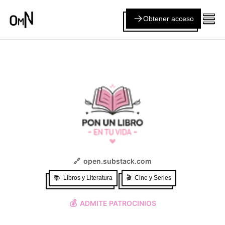
Obtener acceso
🔗
open.substack.com
📚
Libros y Literatura
🎬
Cine y Series
💰
ADMITE PATROCINIOS