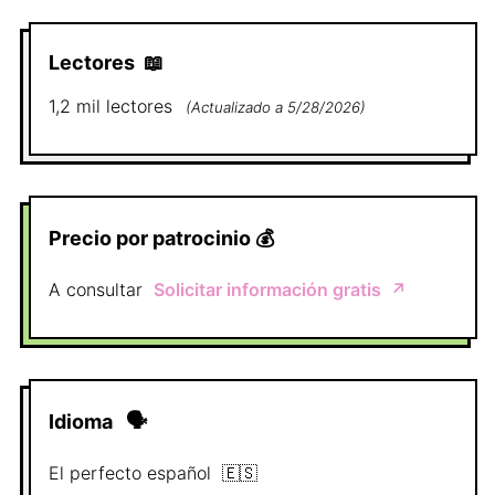
Lectores
📖
1,2 mil
lectores
(
Actualizado a
5/28/2026
)
Precio por patrocinio
💰
A consultar
Solicitar información gratis
↗️
Idioma
🗣
El perfecto
español
🇪🇸