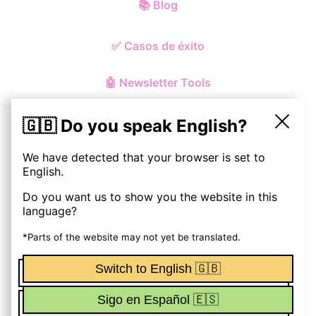
📚
Blog
✅
Casos de éxito
🤖
Newsletter Tools
🇬🇧 Do you speak English?
We have detected that your browser is set to
© ohmynewst
2026
English.
Do you want us to show you the website in this
Política de Privacidad y Cookies
language?
Aviso Legal
*Parts of the website may not yet be translated.
Switch to English 🇬🇧
Términos y Condiciones
Sigo en Español 🇪🇸