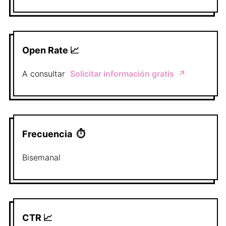
Open Rate 📈
A consultar
Solicitar información gratis
↗️
Frecuencia
⏱
Bisemanal
CTR 📈