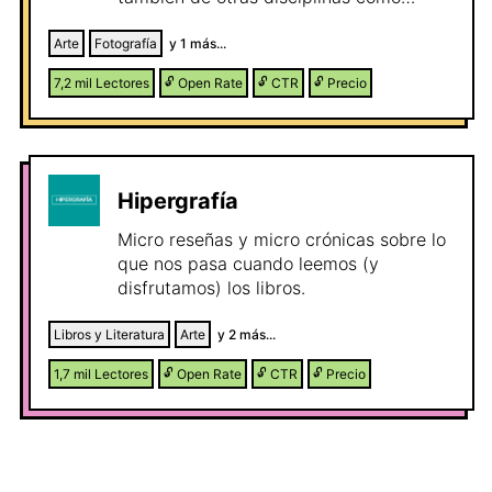
pintura, fotografía, vídeo, cortometrajes,
escultura, ilustración y carteles.
Arte
Fotografía
y
1
más...
7,2 mil
Lectores
🔓
Open Rate
🔓
CTR
🔓
Precio
Hipergrafía
Micro reseñas y micro crónicas sobre lo
que nos pasa cuando leemos (y
disfrutamos) los libros.
Libros y Literatura
Arte
y
2
más...
1,7 mil
Lectores
🔓
Open Rate
🔓
CTR
🔓
Precio