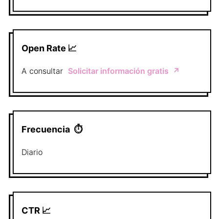
Open Rate 📈
A consultar
Solicitar información gratis
↗️
Frecuencia
⏱
Diario
CTR 📈