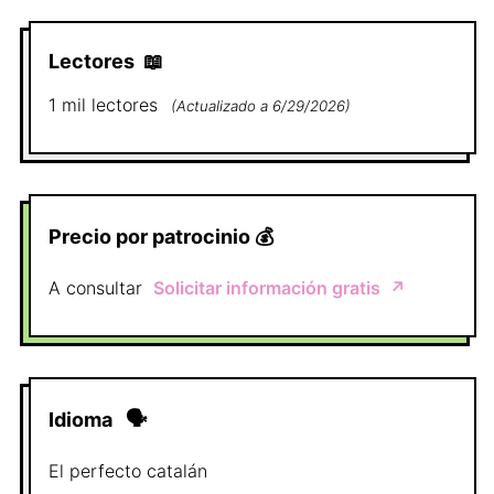
Lectores
📖
1 mil
lectores
(
Actualizado a
6/29/2026
)
Precio por patrocinio
💰
A consultar
Solicitar información gratis
↗️
Idioma
🗣
El perfecto
catalán