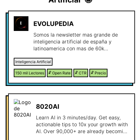
EVOLUPEDIA
Somos la newsletter mas grande de
inteligencia artificial de españa y
latinoamerica con mas de 60k
suscriptores y un open rate de 42%
Inteligencia Artificial
150 mil
Lectores
🔓
Open Rate
🔓
CTR
🔓
Precio
8020AI
Learn AI in 3 minutes/day. Get easy,
actionable tips to 10x your growth with
AI. Over 90,000+ are already becoming
smarter.