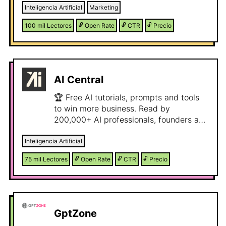
Inteligencia Artificial
Marketing
100 mil
Lectores
🔓
Open Rate
🔓
CTR
🔓
Precio
AI Central
🏆 Free AI tutorials, prompts and tools
to win more business. Read by
200,000+ AI professionals, founders and
executives.
Inteligencia Artificial
75 mil
Lectores
🔓
Open Rate
🔓
CTR
🔓
Precio
GptZone