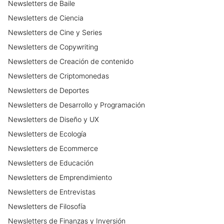
compra. A través de un formato directo,
Newsletters
de
Baile
útil y fácil de consumir, GptZone ayuda
Newsletters
de
Ciencia
a miles de lectores a mantenerse al día
Newsletters
de
Cine y Series
y aplicar la inteligencia artificial en su
trabajo y negocio.
Newsletters
de
Copywriting
Newsletters
de
Creación de contenido
Newsletters
de
Criptomonedas
Newsletters
de
Deportes
Newsletters
de
Desarrollo y Programación
Newsletters
de
Diseño y UX
Newsletters
de
Ecología
Newsletters
de
Ecommerce
Newsletters
de
Educación
Newsletters
de
Emprendimiento
Newsletters
de
Entrevistas
Newsletters
de
Filosofía
Newsletters
de
Finanzas y Inversión