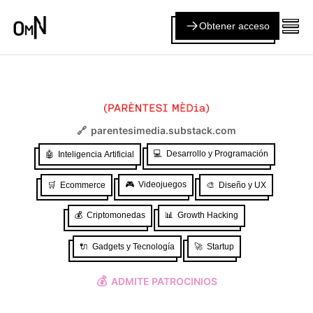
Obtener acceso
🔗
parentesimedia.substack.com
💻
Desarrollo y Programación
🤖
Inteligencia Artificial
🎮
Videojuegos
🛒
Ecommerce
🎨
Diseño y UX
💰
Criptomonedas
📊
Growth Hacking
🔌
Gadgets y Tecnología
🚀
Startup
💰
ADMITE PATROCINIOS