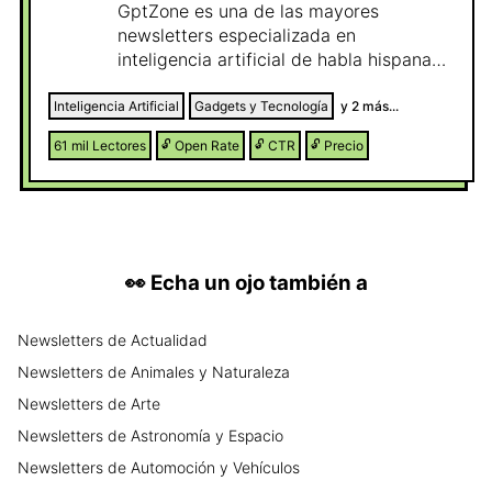
GptZone es una de las mayores
newsletters especializada en
inteligencia artificial de habla hispana
del mundo. Dirigida a una audiencia
altamente interesada en innovación,
Inteligencia Artificial
Gadgets y Tecnología
y
2
más...
productividad y negocio online.
61 mil
Lectores
🔓
Open Rate
🔓
CTR
🔓
Precio
Compartimos las novedades más
relevantes del ecosistema AI, análisis de
herramientas, lanzamientos,
automatizaciones y oportunidades
prácticas para profesionales, creadores,
emprendedores y perfiles tech. Nuestra
👀
Echa un ojo también a
comunidad está formada por lectores
con alta afinidad por software, SaaS,
Newsletters
de
Actualidad
marketing, automatización, startups y
Newsletters
de
nuevas tecnologías, lo que convierte a
Animales y Naturaleza
GptZone en un canal ideal para marcas
Newsletters
de
Arte
que quieran posicionarse frente a una
Newsletters
de
Astronomía y Espacio
audiencia cualificada, curiosa y con
Newsletters
de
Automoción y Vehículos
intención real de descubrimiento y