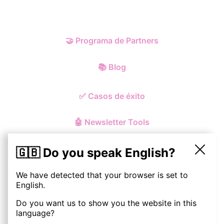
🤝
Programa de Partners
📚
Blog
✅
Casos de éxito
🤖
Newsletter Tools
🇬🇧 Do you speak English?
We have detected that your browser is set to
© ohmynewst
2026
English.
Do you want us to show you the website in this
Política de Privacidad y Cookies
language?