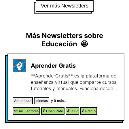
Ver más Newsletters
Más Newsletters sobre
Educación
🤩
Aprender Gratis
**AprenderGratis** es la plataforma de
enseñanza virtual que comparte cursos,
tutoriales y manuales. Funciona desde
2015, y actualmente tiene una
newsletter semanal donde
Actualidad
Idiomas
y
9
más...
recomendamos cursos gratuitos de
92 mil
Lectores
🔓
Open Rate
🔓
CTR
🔓
Precio
actualidad.