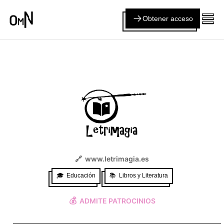
Obtener acceso
🔗
www.letrimagia.es
🎓
Educación
📚
Libros y Literatura
💰
ADMITE PATROCINIOS