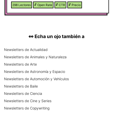
e inteligencia artificial. En cada envío
298
Lectores
🔓
Open Rate
🔓
CTR
🔓
Precio
compartimos claves para las
oposiciones, técnicas de memorización
trucos prácticos, ideas para el aula y
estrategias para planificar mejor sin
complicarte la vida.
👀
Echa un ojo también a
Newsletters
de
Actualidad
Newsletters
de
Animales y Naturaleza
Newsletters
de
Arte
Newsletters
de
Astronomía y Espacio
Newsletters
de
Automoción y Vehículos
Newsletters
de
Baile
Newsletters
de
Ciencia
Newsletters
de
Cine y Series
Newsletters
de
Copywriting