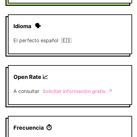
Idioma
🗣
El perfecto
español
🇪🇸
Open Rate 📈
A consultar
Solicitar información gratis
↗️
Frecuencia
⏱