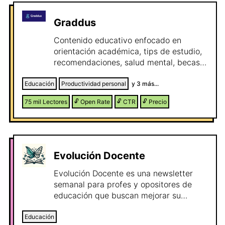
Graddus
Contenido educativo enfocado en
orientación académica, tips de estudio,
recomendaciones, salud mental, becas,
salidas profesionales etc. Nuestra base
de usuarios se compone de estudiantes
Educación
Productividad personal
y
3
más...
entre 16 y 25 años que buscan
75 mil
Lectores
🔓
Open Rate
🔓
CTR
🔓
Precio
información para dirigir su futuro.
Evolución Docente
Evolución Docente es una newsletter
semanal para profes y opositores de
educación que buscan mejorar su
práctica docente, su estudio, ahorrar
tiempo y dominar herramientas digitales
Educación