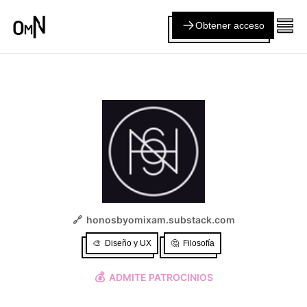
Obtener acceso
🔗
honosbyomixam.substack.com
🎨
Diseño y UX
🤔
Filosofía
💰
ADMITE PATROCINIOS