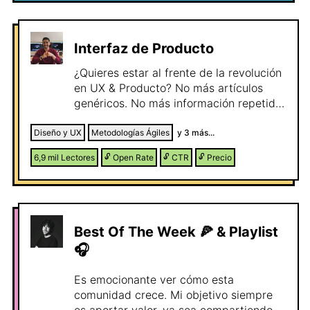
Interfaz de Producto
¿Quieres estar al frente de la revolución
en UX & Producto? No más artículos
genéricos. No más información repetida.
En esta newsletter desafío la forma en
que piensas sobre diseño de producto,
Diseño y UX
Metodologías Ágiles
y
3
más...
UX y crecimiento profesional. 📩 ¿Qué
6,9 mil
Lectores
🔓
Open Rate
🔓
CTR
🔓
Precio
recibirás en cada edición? 🔹 Análisis
brutales sobre lo que puedes aplicar en
startups y productos digitales. 🔹
Estrategias de UX & Producto que
pueden duplicar tu impacto del rol en el
Best Of The Week 🍕 & Playlist
mercado laboral. 🔹 Frameworks y
🎧
recursos accionables que puedes aplicar
en startups, scaleups y corporaciones.
Es emocionante ver cómo esta
🔹 Cero bullshit. 100% información
comunidad crece. Mi objetivo siempre
accionable. 🧠 ¿Por qué deberías