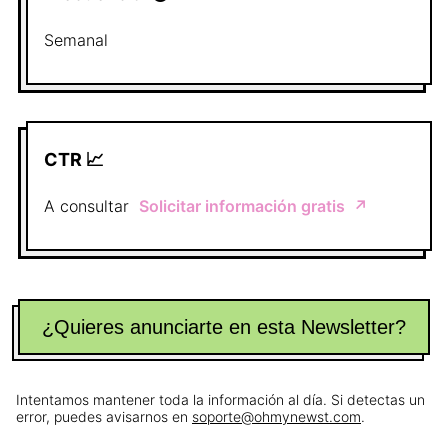
Semanal
CTR 📈
A consultar
Solicitar información gratis
↗️
¿Quieres anunciarte en esta Newsletter?
Intentamos mantener toda la información al día. Si detectas un
error, puedes avisarnos en
soporte@ohmynewst.com
.