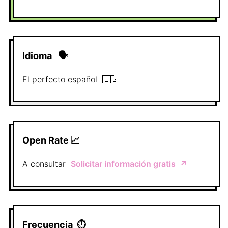
Idioma
🗣
El perfecto
español
🇪🇸
Open Rate 📈
A consultar
Solicitar información gratis
↗️
Frecuencia
⏱