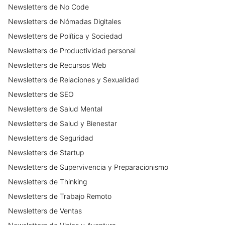
Newsletters
de
No Code
en remoto. Entre los 3 fundadores de
recreo tenemos 🔥 +60.000 seguidores
Newsletters
de
Nómadas Digitales
en linkedin y +20.000 en youtube 🔥 que
Newsletters
de
Política y Sociedad
participan desde diferentes ciudades
Newsletters
de
Productividad personal
del mundo y nos ayudan a viralizar cada
edición. Esto permite darle mucha
Newsletters
de
Recursos Web
visibilidad a los patrocinadores de cada
Newsletters
de
Relaciones y Sexualidad
edición incluso lejos de sus ciudades de
Newsletters
de
SEO
origen. 🛝 ¿Quieres un recreo en tu
Newsletters
de
ciudad? ¿Quieres ser sponsor de recreo?
Salud Mental
👉 http://www.recreo.digital/
Newsletters
de
Salud y Bienestar
Newsletters
de
Seguridad
Newsletters
de
Startup
Newsletters
de
Supervivencia y Preparacionismo
Newsletters
de
Thinking
Newsletters
de
Trabajo Remoto
Newsletters
de
Ventas