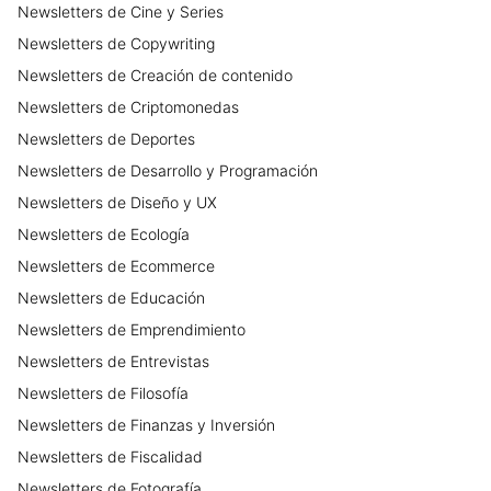
Newsletters
de
Cine y Series
7255504107203923968/ 💙 Linkedin —-
--- +30.000 seguidores. Mi perfil y
Newsletters
de
Copywriting
contenido está enfocado en un nicho
Newsletters
de
Creación de contenido
muy específico, esto ayuda a apuntar
Newsletters
de
Criptomonedas
bien si quieres impactar en: diseñadores
de producto, startups, empresas de
Newsletters
de
Deportes
desarrollo, desarrolladores, product
Newsletters
de
Desarrollo y Programación
managers, makers, etc. Puedes visitar
Newsletters
de
Diseño y UX
mi perfil: 👉
https://www.linkedin.com/in/dsanp/
Newsletters
de
Ecología
Fuera de linkedIn sigo creando
Newsletters
de
Ecommerce
comunidad dentro del mundo del diseño
Newsletters
de
Educación
de producto: 💜Comunidad de
diseñadores de producto + IA —------
Newsletters
de
Emprendimiento
+700 miembros en Discord.
Newsletters
de
Entrevistas
Designshapers: La comunidad de diseño
Newsletters
de
Filosofía
de producto + AI más grande en habla
hispana. En ella cada día +700
Newsletters
de
Finanzas y Inversión
miembros aprenden y comparten
Newsletters
de
Fiscalidad
información sobre vibe coding, MCPs,
Newsletters
de
Fotografía