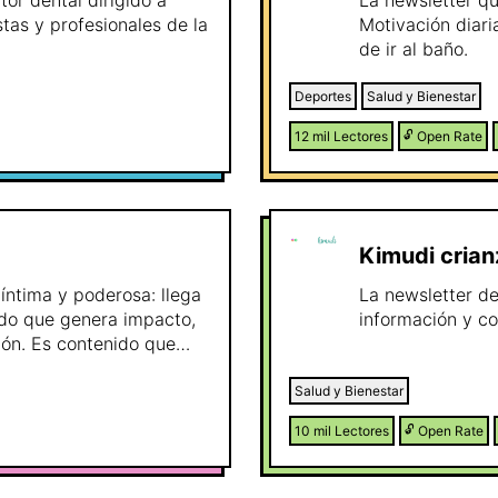
tor dental dirigido a
La newsletter qu
tas y profesionales de la
Motivación diar
de ir al baño.
Deportes
Salud y Bienestar
12 mil
Lectores
🔓
Open Rate
Kimudi crian
 íntima y poderosa: llega
La newsletter d
nido que genera impacto,
información y co
ión. Es contenido que
ar reflexión profunda 🔥
Salud y Bienestar
10 mil
Lectores
🔓
Open Rate
recimiento personal, este
na comunidad
os.