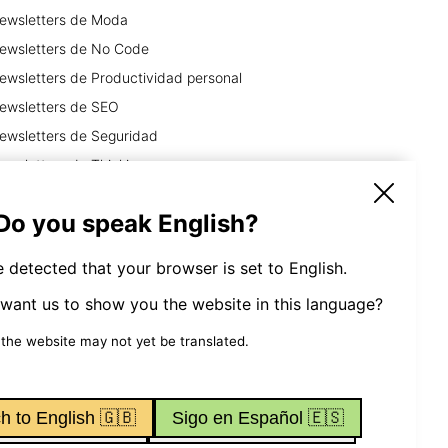
ewsletters
de
Moda
ewsletters
de
No Code
ewsletters
de
Productividad personal
ewsletters
de
SEO
ewsletters
de
Seguridad
ewsletters
de
Thinking
ewsletters
de
Viajes y Aventura
 Do you speak English?
 detected that your browser is set to English.
want us to show you the website in this language?
Tools
 the website may not yet be translated.
h to English 🇬🇧
Sigo en Español 🇪🇸