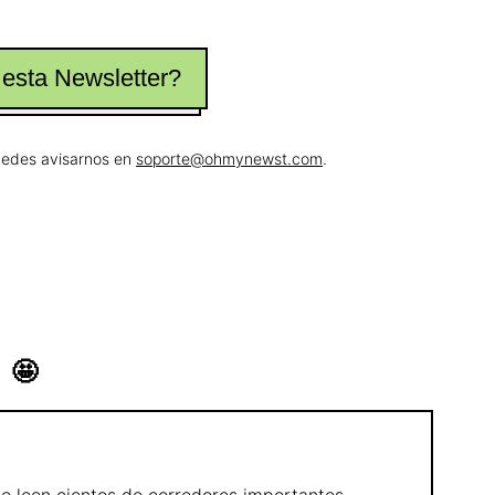
 esta Newsletter?
puedes avisarnos en
soporte@ohmynewst.com
.
🤩