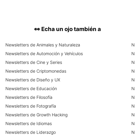
👀
Echa un ojo también a
Newsletters
de
Animales y Naturaleza
N
Newsletters
de
Automoción y Vehículos
N
Newsletters
de
Cine y Series
N
Newsletters
de
Criptomonedas
N
Newsletters
de
Diseño y UX
N
Newsletters
de
Educación
N
Newsletters
de
Filosofía
N
Newsletters
de
Fotografía
N
Newsletters
de
Growth Hacking
N
Newsletters
de
Idiomas
N
Newsletters
de
Liderazgo
N