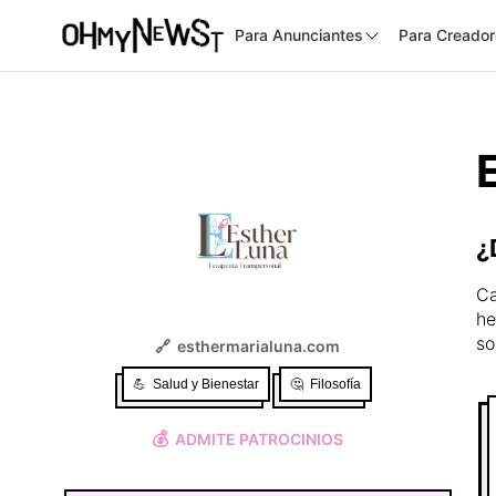
Para Anunciantes
Para Creado
¿
Ca
he
so
🔗
esthermarialuna.com
💪
Salud y Bienestar
🤔
Filosofía
💰
ADMITE PATROCINIOS