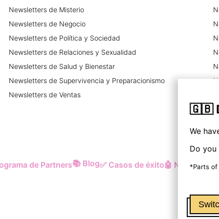
Newsletters
de
Misterio
N
Newsletters
de
Negocio
N
Newsletters
de
Política y Sociedad
N
Newsletters
de
Relaciones y Sexualidad
N
Newsletters
de
Salud y Bienestar
N
Newsletters
de
Supervivencia y Preparacionismo
N
Newsletters
de
Ventas
N
🇬🇧
We have
Do you 
📚
Blog
ograma de Partners
✅
Casos de éxito
🤖
Newsletter 
*Parts of
Switc