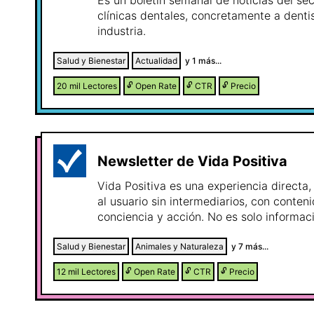
Es un boletín semanal de noticias del sec
clínicas dentales, concretamente a dentis
industria.
Salud y Bienestar
Actualidad
y
1
más...
20 mil
Lectores
🔓
Open Rate
🔓
CTR
🔓
Precio
Newsletter de Vida Positiva
Vida Positiva es una experiencia directa,
al usuario sin intermediarios, con conte
conciencia y acción. No es solo informac
cambia hábitos. Cada envío está pensado para: ⚡ Generar
conexión emocional en segundos 🧠 Activ
Salud y Bienestar
Animales y Naturaleza
y
7
más...
Impulsar acción concreta en la vida real Con un enfoque en
12 mil
Lectores
🔓
Open Rate
🔓
CTR
🔓
Precio
bienestar integral, mentalidad, salud y c
canal transforma lectores pasivos en u
comprometida, desde hace más de 25 añ