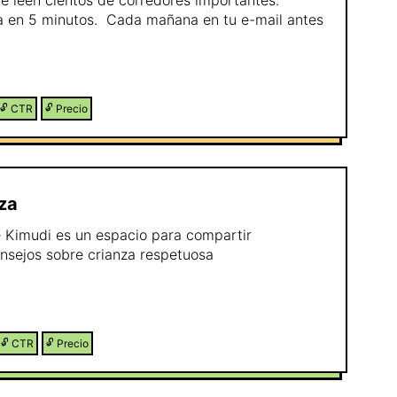
e leen cientos de corredores importantes.
ia en 5 minutos. Cada mañana en tu e-mail antes
🔓
CTR
🔓
Precio
za
e Kimudi es un espacio para compartir
nsejos sobre crianza respetuosa
🔓
CTR
🔓
Precio