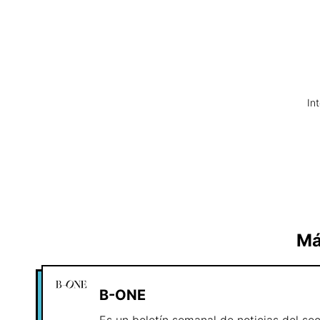
In
Má
B-ONE