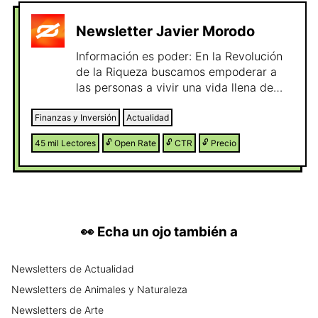
Newsletter Javier Morodo
Información es poder: En la Revolución
de la Riqueza buscamos empoderar a
las personas a vivir una vida llena de
libertad y propósito a través de la
riqueza. Con este newsletter tendrás a
Finanzas y Inversión
Actualidad
la mano toda la información para poder
45 mil
Lectores
🔓
Open Rate
🔓
CTR
🔓
Precio
tomar las mejores decisiones de
inversión. Estoy convencido que la
democratización de la información es
clave para conseguir la verdadera
revolución de la riqueza. ¡Síguenos y
únete a la revolución!
👀
Echa un ojo también a
Newsletters
de
Actualidad
Newsletters
de
Animales y Naturaleza
Newsletters
de
Arte