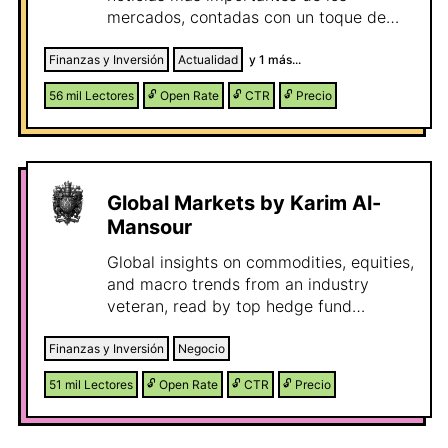
mercados, contadas con un toque de
humor y aptas para todo el mundo.
Aplicamos el meme-marketing con
Finanzas y Inversión
Actualidad
y
1
más...
nuestros patrocinadores.
56 mil
Lectores
🔓
Open Rate
🔓
CTR
🔓
Precio
Global Markets by Karim Al-
Mansour
Global insights on commodities, equities,
and macro trends from an industry
veteran, read by top hedge fund
managers, private equity investors,
asset allocators, and bank CEOs.
Finanzas y Inversión
Negocio
51 mil
Lectores
🔓
Open Rate
🔓
CTR
🔓
Precio