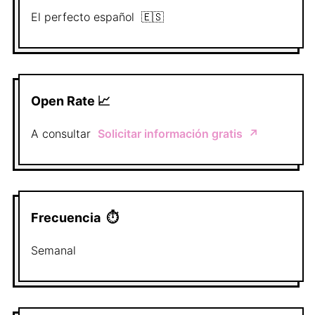
El perfecto
español
🇪🇸
Open Rate 📈
A consultar
Solicitar información gratis
↗️
Frecuencia
⏱
Semanal