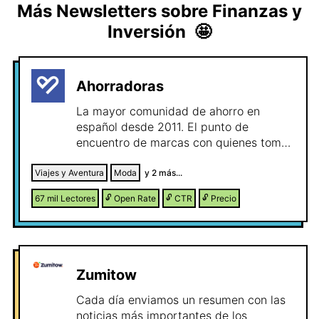
Más Newsletters sobre
Finanzas y
Inversión
🤩
Ahorradoras
La mayor comunidad de ahorro en
español desde 2011. El punto de
encuentro de marcas con quienes toman
la decisión de compra en casa.
Referentes en ahorro y con presencia en
Viajes y Aventura
Moda
y
2
más...
medios de comunicación nacionales
67 mil
Lectores
🔓
Open Rate
🔓
CTR
🔓
Precio
como TVE. Marca consolidada y
comunidad fiel que confía en el criterio
y anunciantes de Ahorradoras.
Zumitow
Cada día enviamos un resumen con las
noticias más importantes de los