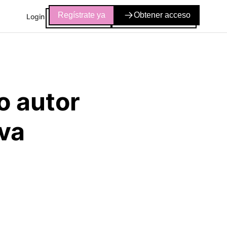
Regístrate ya
Obtener acceso
Login
o autor
iva