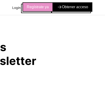
Regístrate ya
Obtener acceso
Login
as
sletter