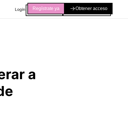
Regístrate ya
Obtener acceso
Login
rar a
de