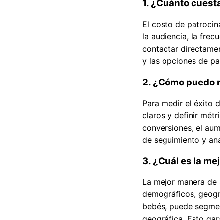
1. ¿Cuánto cuest
El costo de patrocin
la audiencia, la fre
contactar directamen
y las opciones de pa
2. ¿Cómo puedo m
Para medir el éxito 
claros y definir mét
conversiones, el aume
de seguimiento y aná
3. ¿Cuál es la m
La mejor manera de s
demográficos, geogr
bebés, puede segment
geográfica. Esto gar