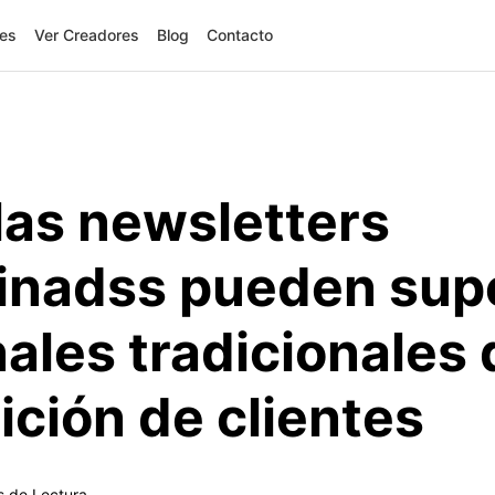
res
Ver Creadores
Blog
Contacto
as newsletters
inadss pueden supe
nales tradicionales 
ición de clientes
s de Lectura