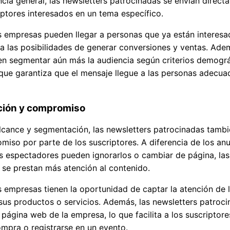
cia general, las newsletters patrocinadas se envían direct
iptores interesados en un tema específico.
as empresas pueden llegar a personas que ya están interesad
a las posibilidades de generar conversiones y ventas. Adem
en segmentar aún más la audiencia según criterios demográ
que garantiza que el mensaje llegue a las personas adecu
cción y compromiso
cance y segmentación, las newsletters patrocinadas tamb
miso por parte de los suscriptores. A diferencia de los anu
s espectadores pueden ignorarlos o cambiar de página, las
se prestan más atención al contenido.
as empresas tienen la oportunidad de captar la atención de 
sus productos o servicios. Además, las newsletters patrocin
 página web de la empresa, lo que facilita a los suscriptore
mpra o registrarse en un evento.