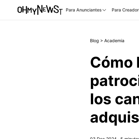
Para Anunciantes
Para Creado
Blog
>
Academia
Cómo l
patroc
los ca
adquis
03 Dec 2024
·
5
minuto