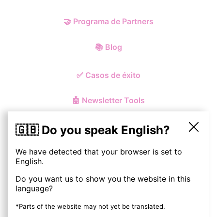
🤝
Programa de Partners
📚
Blog
✅
Casos de éxito
🤖
Newsletter Tools
🇬🇧 Do you speak English?
We have detected that your browser is set to
© ohmynewst
2026
English.
Do you want us to show you the website in this
Política de Privacidad y Cookies
language?
Aviso Legal
*Parts of the website may not yet be translated.