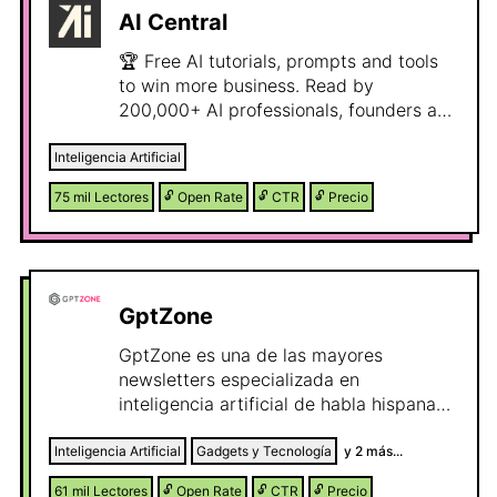
AI Central
🏆 Free AI tutorials, prompts and tools
to win more business. Read by
200,000+ AI professionals, founders and
executives.
Inteligencia Artificial
75 mil
Lectores
🔓
Open Rate
🔓
CTR
🔓
Precio
GptZone
GptZone es una de las mayores
newsletters especializada en
inteligencia artificial de habla hispana
del mundo. Dirigida a una audiencia
altamente interesada en innovación,
Inteligencia Artificial
Gadgets y Tecnología
y
2
más...
productividad y negocio online.
61 mil
Lectores
🔓
Open Rate
🔓
CTR
🔓
Precio