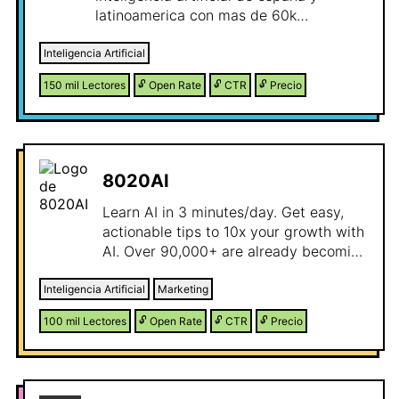
latinoamerica con mas de 60k
suscriptores y un open rate de 42%
Inteligencia Artificial
150 mil
Lectores
🔓
Open Rate
🔓
CTR
🔓
Precio
8020AI
Learn AI in 3 minutes/day. Get easy,
actionable tips to 10x your growth with
AI. Over 90,000+ are already becoming
smarter.
Inteligencia Artificial
Marketing
100 mil
Lectores
🔓
Open Rate
🔓
CTR
🔓
Precio