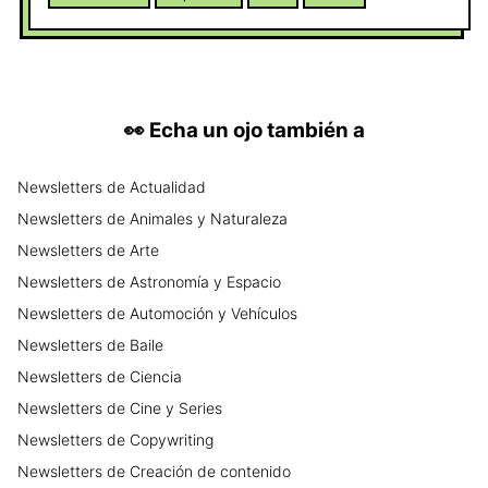
Compartimos las novedades más
relevantes del ecosistema AI, análisis de
herramientas, lanzamientos,
automatizaciones y oportunidades
prácticas para profesionales, creadores,
emprendedores y perfiles tech. Nuestra
👀
Echa un ojo también a
comunidad está formada por lectores
con alta afinidad por software, SaaS,
Newsletters
de
Actualidad
marketing, automatización, startups y
Newsletters
de
nuevas tecnologías, lo que convierte a
Animales y Naturaleza
GptZone en un canal ideal para marcas
Newsletters
de
Arte
que quieran posicionarse frente a una
Newsletters
de
Astronomía y Espacio
audiencia cualificada, curiosa y con
Newsletters
de
Automoción y Vehículos
intención real de descubrimiento y
compra. A través de un formato directo,
Newsletters
de
Baile
útil y fácil de consumir, GptZone ayuda
Newsletters
de
Ciencia
a miles de lectores a mantenerse al día
Newsletters
de
Cine y Series
y aplicar la inteligencia artificial en su
trabajo y negocio.
Newsletters
de
Copywriting
Newsletters
de
Creación de contenido