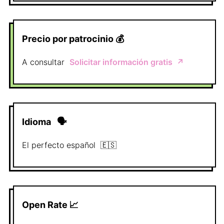
Precio por patrocinio
💰
A consultar
Solicitar información gratis
↗️
Idioma
🗣
El perfecto
español
🇪🇸
Open Rate 📈