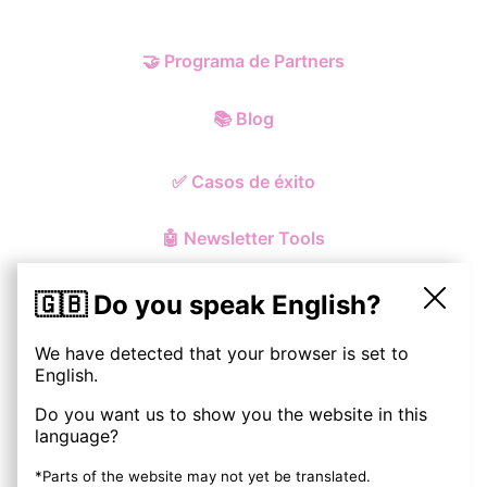
🤝
Programa de Partners
📚
Blog
✅
Casos de éxito
🤖
Newsletter Tools
🇬🇧 Do you speak English?
We have detected that your browser is set to
© ohmynewst
2026
English.
Do you want us to show you the website in this
Política de Privacidad y Cookies
language?
Aviso Legal
*Parts of the website may not yet be translated.