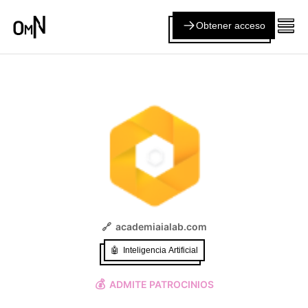
Obtener acceso
🔗
academiaialab.com
🤖
Inteligencia Artificial
💰
ADMITE PATROCINIOS