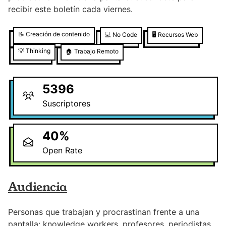
recibir este boletín cada viernes.
📝
Creación de contenido
💻
No Code
🖥️
Recursos Web
💡
Thinking
🏠
Trabajo Remoto
5396
Suscriptores
40
%
Open Rate
Audiencia
Personas que trabajan y procrastinan frente a una
pantalla: knowledge workers, profesores, periodistas,