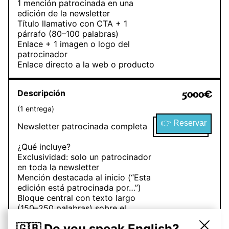
1 mención patrocinada en una
edición de la newsletter
Título llamativo con CTA + 1
párrafo (80–100 palabras)
Enlace + 1 imagen o logo del
patrocinador
Enlace directo a la web o producto
Descripción
5000
€
(
1
entrega
)
👉 Reservar
Newsletter patrocinada completa
¿Qué incluye?
Exclusividad: solo un patrocinador
en toda la newsletter
Mención destacada al inicio (“Esta
edición está patrocinada por…”)
Bloque central con texto largo
(150–250 palabras) sobre el
patrocinador
🇬🇧 Do you speak English?
Imagen o banner promocional