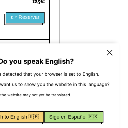
125
€
👉 Reservar
220
€
 Do you speak English?
👉 Reservar
 detected that your browser is set to English.
want us to show you the website in this language?
 the website may not yet be translated.
h to English 🇬🇧
Sigo en Español 🇪🇸