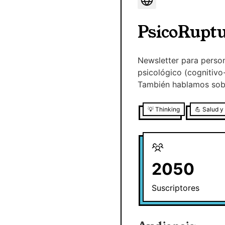
PsicoRupt
Newsletter para perso
psicológico (cognitivo
También hablamos sobr
💡
Thinking
💪
Salud y
2050
Suscriptores