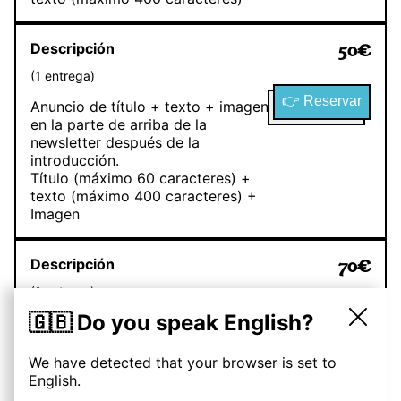
Descripción
50
€
(
1
entrega
)
👉 Reservar
Anuncio de título + texto + imagen
en la parte de arriba de la
newsletter después de la
introducción.
Título (máximo 60 caracteres) +
texto (máximo 400 caracteres) +
Imagen
Descripción
70
€
(
1
entrega
)
👉 Reservar
🇬🇧 Do you speak English?
Anuncio de título + texto + imagen
en la parte de arriba de la
newsletter después de la
We have detected that your browser is set to
introducción + publicación en la
English.
pestaña comunidad de mi canal de