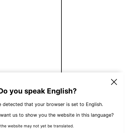
300
€
 Do you speak English?
 detected that your browser is set to English.
👉 Reservar
want us to show you the website in this language?
 the website may not yet be translated.