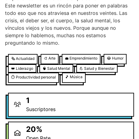
Este newsletter es un rincón para poner en palabras
todo eso que nos atraviesa en nuestros veintes. Las
crisis, el deber ser, el cuerpo, la salud mental, los
vínculos viejos y los nuevos. Porque aunque no
siempre lo hablemos, muchas nos estamos
preguntando lo mismo.
🎨
Arte
💼
Emprendimiento
😂
Humor
🗞️
Actualidad
👑
Liderazgo
🧠
Salud Mental
💪
Salud y Bienestar
🎵
Música
⏱️
Productividad personal
1
Suscriptores
20
%
Open Rate