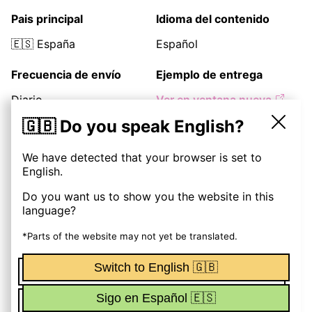
Pais principal
Idioma del contenido
🇪🇸
España
Español
Frecuencia de envío
Ejemplo de entrega
Diario
Ver en ventana nueva
🇬🇧 Do you speak English?
Precios
We have detected that your browser is set to
English.
Descripción
300
€
Do you want us to show you the website in this
(
1
entrega
)
language?
👉 Reservar
Newsletter exclusiva
*Parts of the website may not yet be translated.
Switch to English 🇬🇧
Funciona con OhMyNewst
Sigo en Español 🇪🇸