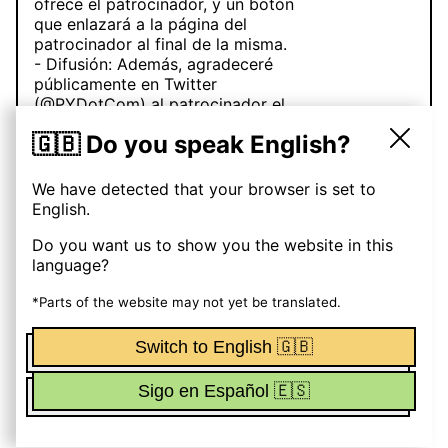
ofrece el patrocinador, y un botón
que enlazará a la página del
patrocinador al final de la misma.
- Difusión: Además, agradeceré
públicamente en Twitter
(@PYDotCom) al patrocinador el
mismo lunes que se publica la
🇬🇧 Do you speak English?
newsletter enlazando también a su
página.
We have detected that your browser is set to
La base de datos de suscriptores
English.
supera los 6k, pero solo se envía a
aquellos que han abierto la
Do you want us to show you the website in this
newsletter en las últimas entregas.
language?
De ahí que sean alrededor de 4k
reales
*Parts of the website may not yet be translated.
Switch to English 🇬🇧
Funciona con OhMyNewst
Sigo en Español 🇪🇸