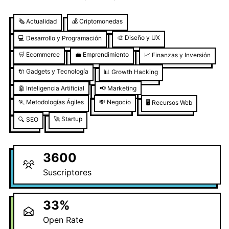
🗞️
Actualidad
💰
Criptomonedas
🎨
Diseño y UX
💻
Desarrollo y Programación
🛒
Ecommerce
💼
Emprendimiento
📈
Finanzas y Inversión
🔌
Gadgets y Tecnología
📊
Growth Hacking
🤖
Inteligencia Artificial
📢
Marketing
🏃
Metodologías Ágiles
💸
Negocio
🖥️
Recursos Web
🚀
Startup
🔍
SEO
3600
Suscriptores
33
%
Open Rate