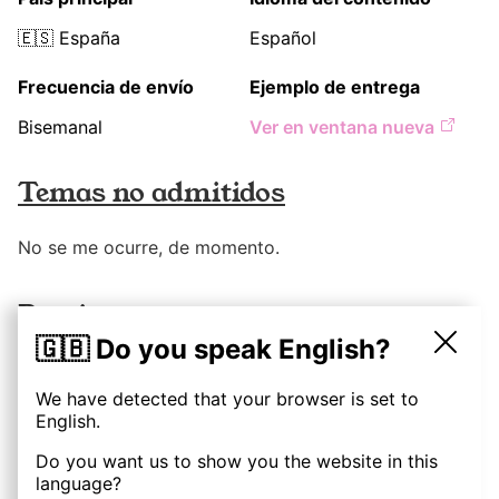
🇪🇸
España
Español
Frecuencia de envío
Ejemplo de entrega
Bisemanal
Ver en ventana nueva
Temas no admitidos
No se me ocurre, de momento.
Precios
🇬🇧 Do you speak English?
Descripción
60
€
We have detected that your browser is set to
English.
(
1
entrega
)
👉 Reservar
Incluiría un titular con una
Do you want us to show you the website in this
descripción del servicio, ligado a lo
language?