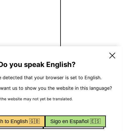
550
€
 Do you speak English?
👉 Reservar
en
 detected that your browser is set to English.
want us to show you the website in this language?
 the website may not yet be translated.
h to English 🇬🇧
Sigo en Español 🇪🇸