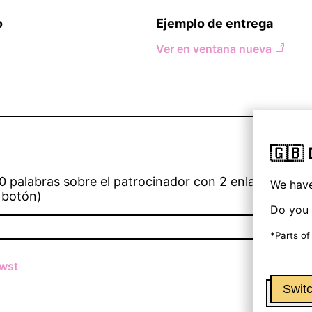
o
Ejemplo de entrega
Ver en ventana nueva
🇬🇧
0 palabras sobre el patrocinador con 2 enlaces (uno 
We have
 botón)
Do you 
*Parts of
wst
Switc