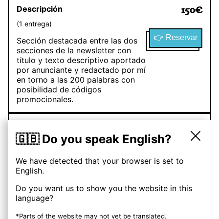
Descripción
150
€
(
1
entrega
)
👉 Reservar
Sección destacada entre las dos
secciones de la newsletter con
título y texto descriptivo aportado
por anunciante y redactado por mí
en torno a las 200 palabras con
posibilidad de códigos
promocionales.
Descripción
280
€
🇬🇧 Do you speak English?
(
2
entregas
)
👉 Reservar
Sección destacada entre las dos
We have detected that your browser is set to
secciones de la newsletter con
English.
título y texto descriptivo aportado
por anunciante y redactado por mí
Do you want us to show you the website in this
en torno a las 200 palabras con
language?
posibilidad de códigos
*Parts of the website may not yet be translated.
promocionales.