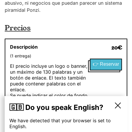
abusivo, ni negocios que puedan parecer un sistema
piramidal Ponzi.
Precios
Descripción
20
€
(
1
entrega
)
👉 Reservar
El precio incluye un logo o banner,
un máximo de 130 palabras y un
botón de enlace. El texto también
puede contener palabras con el
enlace.
Se puede indicar el color de fondo
de la sección patrocinada.
🇬🇧 Do you speak English?
La sección patrocinada iría entre la
sección de actualidad semanal y la
We have detected that your browser is set to
de operaciones.
English.