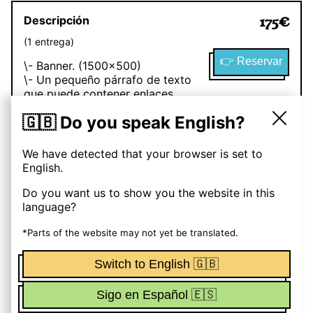
Descripción
175
€
(
1
entrega
)
👉 Reservar
\- Banner. (1500x500)
\- Un pequeño párrafo de texto
que puede contener enlaces
externos. (150 palabras máx.)
🇬🇧 Do you speak English?
Descripción
300
€
We have detected that your browser is set to
English.
(
2
entregas
)
👉 Reservar
\- Banner. (1500x500)
Do you want us to show you the website in this
\- Un pequeño párrafo de texto
language?
que puede contener enlaces
*Parts of the website may not yet be translated.
externos. (150 palabras máx.)
Switch to English 🇬🇧
Funciona con OhMyNewst
Sigo en Español 🇪🇸