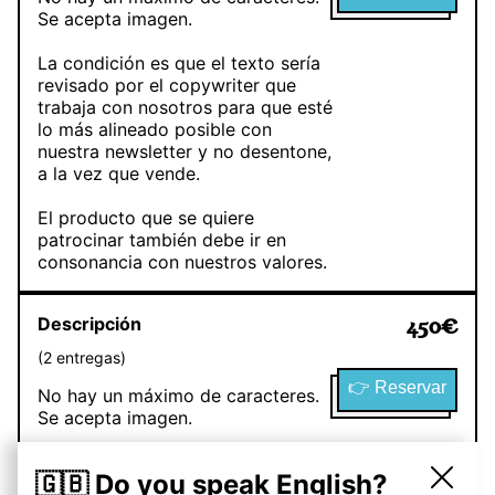
Se acepta imagen.
La condición es que el texto sería
revisado por el copywriter que
trabaja con nosotros para que esté
lo más alineado posible con
nuestra newsletter y no desentone,
a la vez que vende.
El producto que se quiere
patrocinar también debe ir en
consonancia con nuestros valores.
Descripción
450
€
(
2
entregas
)
👉 Reservar
No hay un máximo de caracteres.
Se acepta imagen.
La condición es que el texto sería
🇬🇧 Do you speak English?
revisado por el copywriter que